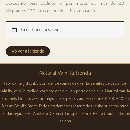
descuento para pedidos al por mayor de más de 20
kilogramos / 20 litros disponibles bajo consulta.
Tu carrito está vacío.
Volver a la tienda
Natural
Vainilla
Tienda
Fabricante y distribuidor líder de vainas de vainilla, semillas de caviar de
vainilla, vainilla molida, extracto de vainilla y pasta de vainilla. Natural Vanilla
Propriety Ltd, proveedor mayorista especializado en vainilla © 2009-2025
Natural Vanilla Store. Todos los derechos reservados. Visite nuestras otras
tiendas regionales:
Australia
,
Canadá
,
Europa
,
Irlanda
,
Reino Unido
,
Estados
Unidos
.