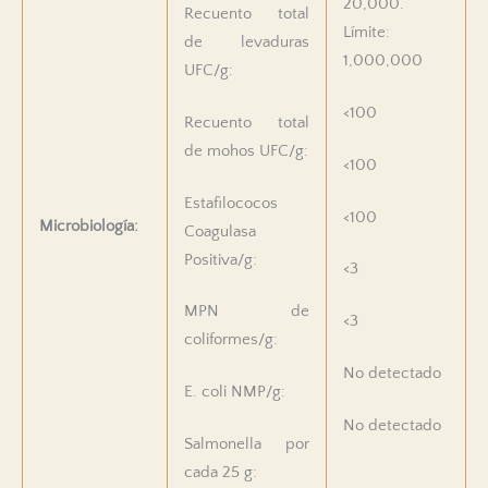
20,000.
Recuento total
Límite:
de levaduras
1,000,000
UFC/g:
<100
Recuento total
de mohos UFC/g:
<100
Estafilococos
<100
Microbiología:
Coagulasa
Positiva/g:
<3
MPN de
<3
coliformes/g:
No detectado
E. coli NMP/g:
No detectado
Salmonella por
cada 25 g: