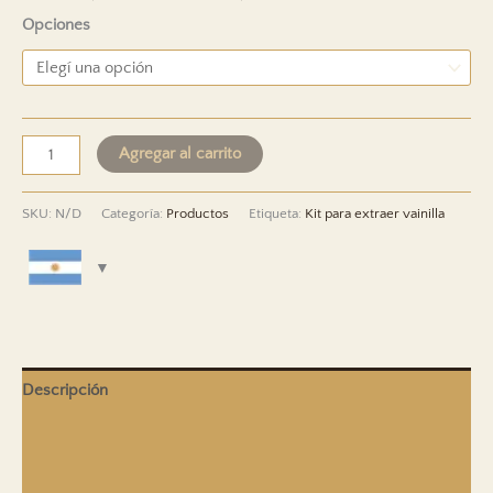
de
Opciones
precios:
ARS 14,139
a
ARS 263,920
Natural
Agregar al carrito
Vanilla
Extract
SKU:
N/D
Categoría:
Productos
Etiqueta:
Kit para extraer vainilla
-
Kit
cantidad
Descripción
Información adicional
Envíos y entregas