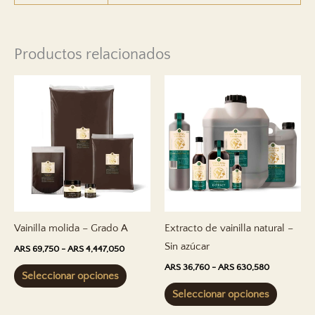
Productos relacionados
Vainilla molida – Grado A
Extracto de vainilla natural –
Sin azúcar
Gama
ARS
69,750
-
ARS
4,447,050
de
Gama
ARS
36,760
-
ARS
630,580
Este
precios:
Seleccionar opciones
de
ARS 69,750
producto
Este
precios:
Seleccionar opciones
a
ARS 36,760
tiene
product
ARS 4,447,050
a