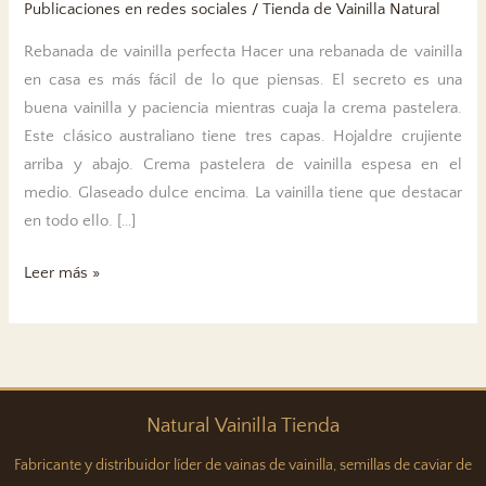
Publicaciones en redes sociales
/
Tienda de Vainilla Natural
Rebanada de vainilla perfecta Hacer una rebanada de vainilla
en casa es más fácil de lo que piensas. El secreto es una
buena vainilla y paciencia mientras cuaja la crema pastelera.
Este clásico australiano tiene tres capas. Hojaldre crujiente
arriba y abajo. Crema pastelera de vainilla espesa en el
medio. Glaseado dulce encima. La vainilla tiene que destacar
en todo ello. […]
Tarta
Leer más »
de
vainilla
perfecta
Natural
Vainilla
Tienda
Fabricante y distribuidor líder de vainas de vainilla, semillas de caviar de